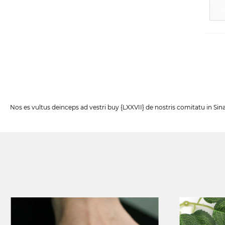
Nos es vultus deinceps ad vestri buy {LXXVII} de nostris comitatu in Sin