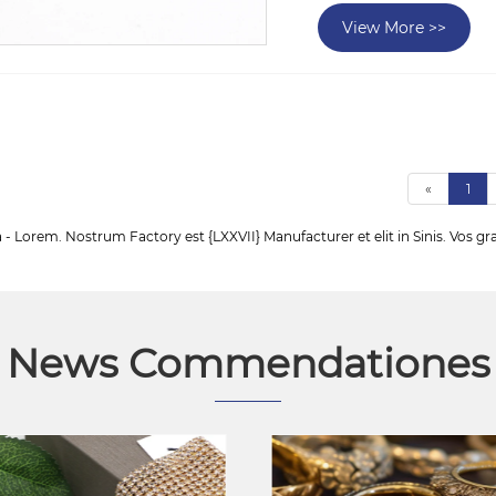
View More >>
«
1
a - Lorem. Nostrum Factory est {LXXVII} Manufacturer et elit in Sinis. Vos 
News Commendationes