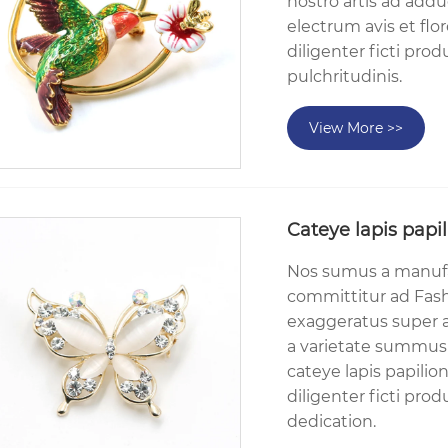
nostro artis ad add
electrum avis et flo
diligenter ficti pro
pulchritudinis.
View More >>
Cateye lapis papi
Nos sumus a manufac
committitur ad Fash
exaggeratus super an
a varietate summus 
cateye lapis papili
diligenter ficti pro
dedication.