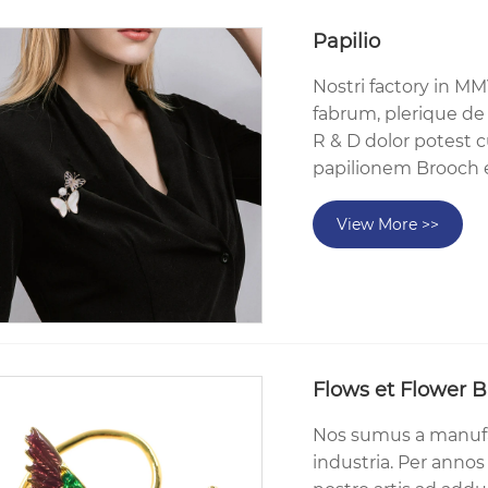
Papilio
Nostri factory in M
fabrum, plerique d
R & D dolor potest 
papilionem Brooch e
View More >>
Flows et Flower
Nos sumus a manufa
industria. Per annos