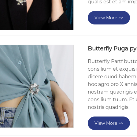
qualis est etiam imp
View More >>
Butterfly Puga p
Butterfly Partf but
consilium et exquisi
dicere quod habemus 
hoc agro pro X anni
nostram quadrigis 
consilium tuum. Et 
nostris quadrigis.
View More >>