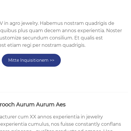
MV in agro jewelry. Habemus nostram quadrigis de
e quibus plus quam decem annos experientia. Noster
customize secundum consilium. Et qualis est
st etiam regi per nostram quadrigis.
Mitte Inquisitionem >>
 Brooch Aurum Aurum Aes
cturer cum XX annos experientia in jewelry
 experientia cumulus, nos fuisse constantly conflans