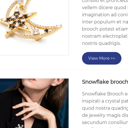
consilio et proficieb
vellem dicere quod 
imagination ad coni
inter populum et n
brooch potest eti
nostram electroplati
nostris quadrigis.
View More >>
Snowflake brooc
Snowflake Brooch e
inspirati a crystal p
quod nostra quadrig
de jewelry magis di
secundum consilium