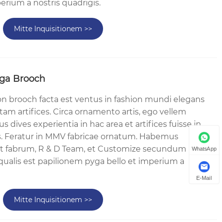
erium a nostris quadrigis.
Mitte Inquisitionem >>
yga Brooch
ton brooch facta est ventus in fashion mundi elegans
tam artifices. Circa ornamento artis, ego vellem
dives experientia in hac area et artifices fuisse in
s. Feratur in MMV fabricae ornatum. Habemus
et fabrum, R & D Team, et Customize secundum
WhatsApp
qualis est papilionem pyga bello et imperium a
E-Mail
Mitte Inquisitionem >>