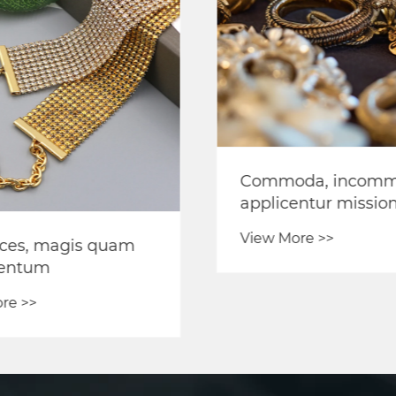
Commoda, incommo
applicentur missio
jewelry de variis m
View More >>
ces, magis quam
entum
re >>