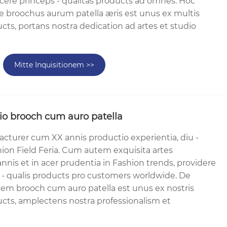
ucere princeps - qualitas products ad omnes. Hoc
re broochus aurum patella æris est unus ex multis
ducts, portans nostra dedication ad artes et studio
Mitte Inquisitionem >>
lio brooch cum auro patella
turer cum XX annis productio experientia, diu -
ion Field Feria. Cum autem exquisita artes
nis et in acer prudentia in Fashion trends, providere
- qualis products pro customers worldwide. De
onem brooch cum auro patella est unus ex nostris
ducts, amplectens nostra professionalism et