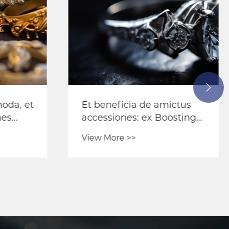

da, et
Et beneficia de amictus
nes
accessiones: ex Boosting
ateriae
fiducia ad ducens fashion
View More >>