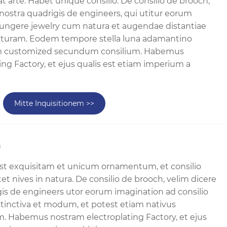
at arte. Habet unique consilio. De consilio de brooch,
nostra quadrigis de engineers, qui utitur eorum
ungere jewelry cum natura et augendae distantiae
aturam. Eodem tempore stella luna adamantino
am customized secundum consilium. Habemus
ng Factory, et ejus qualis est etiam imperium a
Mitte Inquisitionem >>
h
st exquisitam et unicum ornamentum, et consilio
atet nives in natura. De consilio de brooch, velim dicere
is de engineers utor eorum imagination ad consilio
stinctiva et modum, et potest etiam nativus
. Habemus nostram electroplating Factory, et ejus